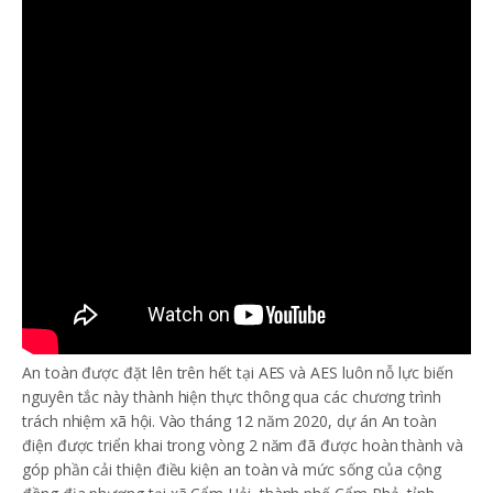
An toàn được đặt lên trên hết tại AES và AES luôn nỗ lực biến
nguyên tắc này thành hiện thực thông qua các chương trình
trách nhiệm xã hội. Vào tháng 12 năm 2020, dự án An toàn
điện được triển khai trong vòng 2 năm đã được hoàn thành và
góp phần cải thiện điều kiện an toàn và mức sống của cộng