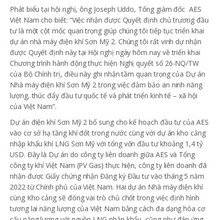
Phát biểu tại hội nghị, ông Joseph Uddo, Tổng giám đốc AES
Việt Nam cho biết: “Việc nhận được Quyết định chủ trương đầu
tư là một cột mốc quan trọng giúp chúng tôi tiếp tục triển khai
dự án nhà máy điện khí Sơn Mỹ 2. Chúng tôi rất vinh dự nhận
được Quyết định này tại Hội nghị ngày hôm nay về triển khai
Chương trình hành động thực hiện Nghị quyết số 26-NQ/TW
của Bộ Chính trị, điều này ghi nhận tầm quan trọng của Dự án
Nhà máy điện khí Sơn Mỹ 2 trong việc đảm bảo an ninh năng
lượng, thúc đẩy đầu tư quốc tế và phát triển kinh tế – xã hội
của Việt Nam”.
Dự án điện khí Sơn Mỹ 2 bổ sung cho kế hoạch đầu tư của AES
vào cơ sở hạ tầng khí đốt trong nước cùng với dự án kho cảng
nhập khẩu khí LNG Sơn Mỹ với tổng vốn đầu tư khoảng 1,4 tỷ
USD. Đây là Dự án do công ty liên doanh giữa AES và Tổng
công ty khí Việt Nam (PV Gas) thực hiện, công ty liên doanh đã
nhận được Giấy chứng nhận Đăng ký Đầu tư vào tháng 5 năm
2022 từ Chính phủ của Việt Nam. Hai dự án Nhà máy điện khí
cùng Kho cảng sẽ đóng vai trò chủ chốt trong việc định hình
tương lai năng lượng của Việt Nam bằng cách đa dạng hóa cơ
cấu năng lượng với nguồn LNG nhập khẩu, cũng như đáp ứng