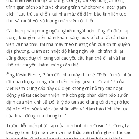
cho nhân viên tại địa phương. Công ty đã xây dựng chương
trình giãn cách xã hội và chương trình “Shelter-in-Place” (tạm
dịch: “Lưu trú tại chỗ”) tại nhà máy để đảm bảo tính liên tục
cho sản xuất với số lượng nhân viên tối thiểu.
Các biện pháp phòng ngừa nghiêm ngặt hơn cũng đã được áp
dụng, bao gồm tiến hành khám sàng lọc y tế cho tất cả nhân
viên và nhà thầu tại nhà máy theo hướng dẫn của chính quyền
địa phương. Giám sát nhiệt độ hàng ngày và lịch trình đi lại
cũng được duy trì, cùng với các yêu cầu hạn chế đi lại và hạn
chế các chuyến thăm không cần thiết.
Ông Kevin Pierce, Giám đốc nhà máy chia sẻ: “Điện là một phần
rất quan trọng trong trận chiến chống lại vi rút Covid-19 của
Việt Nam. Cung cấp đầy đủ điện không chỉ hỗ trợ các hoạt
động y tế tại các bệnh viện, mà còn góp phần đảm bảo sự ổn
định của nền kinh tế. Đó là lý do tại sao chúng tôi đang nỗ lực
để bảo đảm sức khỏe của nhân viên và đảm bảo tính liên tục
của hoạt động của chúng tôi.”
Trước diễn biến phức tạp của tình hình dịch Covid-19, Công ty
kêu gọi toàn bộ nhân viên và nhà thầu tuân thủ nghiêm túc các