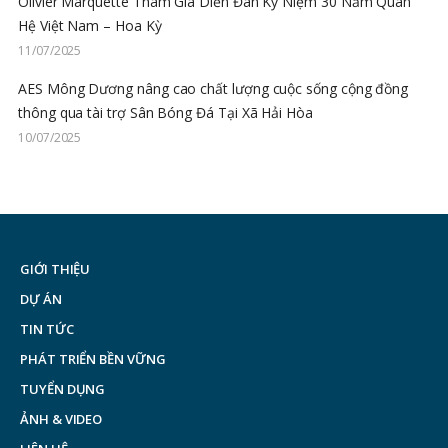
Olivier Marquette Tham Gia Diễn Đàn Kỷ Niệm 30 Năm Quan
Hệ Việt Nam – Hoa Kỳ
11/07/2025
AES Mông Dương nâng cao chất lượng cuộc sống cộng đồng
thông qua tài trợ Sân Bóng Đá Tại Xã Hải Hòa
10/07/2025
GIỚI THIỆU
DỰ ÁN
TIN TỨC
PHÁT TRIỂN BỀN VỮNG
TUYỂN DỤNG
ẢNH & VIDEO