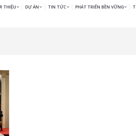
ỚI THIỆU
DỰ ÁN
TIN TỨC
PHÁT TRIỂN BỀN VỮNG
T