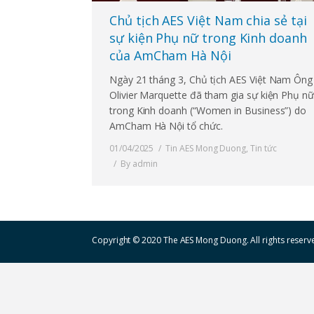
Chủ tịch AES Việt Nam chia sẻ tại
sự kiện Phụ nữ trong Kinh doanh
của AmCham Hà Nội
Ngày 21 tháng 3, Chủ tịch AES Việt Nam Ông
Olivier Marquette đã tham gia sự kiện Phụ nữ
trong Kinh doanh (“Women in Business”) do
AmCham Hà Nội tổ chức.
01/04/2025
Tin AES Mong Duong
,
Tin tức
By
admin
Copyright © 2020 The AES Mong Duong. All rights reserv