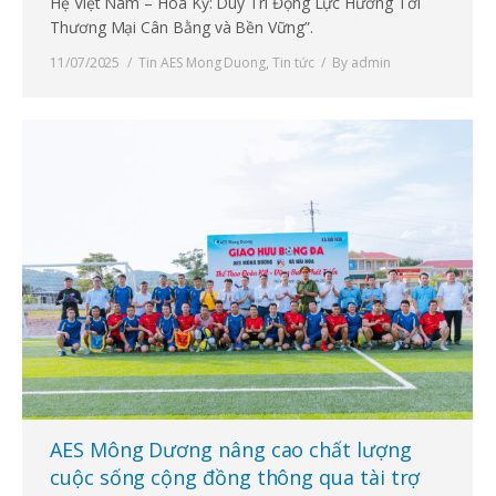
Hệ Việt Nam – Hoa Kỳ: Duy Trì Động Lực Hướng Tới
Thương Mại Cân Bằng và Bền Vững”.
11/07/2025
Tin AES Mong Duong
,
Tin tức
By
admin
AES Mông Dương nâng cao chất lượng
cuộc sống cộng đồng thông qua tài trợ