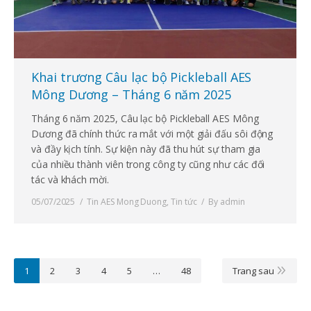
Khai trương Câu lạc bộ Pickleball AES
Mông Dương – Tháng 6 năm 2025
Tháng 6 năm 2025, Câu lạc bộ Pickleball AES Mông
Dương đã chính thức ra mắt với một giải đấu sôi động
và đầy kịch tính. Sự kiện này đã thu hút sự tham gia
của nhiều thành viên trong công ty cũng như các đối
tác và khách mời.
05/07/2025
Tin AES Mong Duong
,
Tin tức
By
admin
1
2
3
4
5
…
48
Trang sau