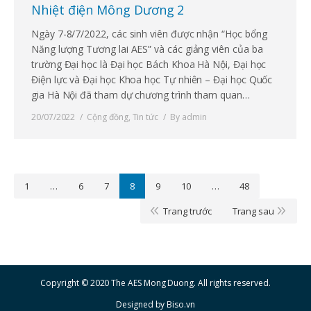
Nhiệt điện Mông Dương 2
Ngày 7-8/7/2022, các sinh viên được nhận “Học bổng
Năng lượng Tương lai AES” và các giảng viên của ba
trường Đại học là Đại học Bách Khoa Hà Nội, Đại học
Điện lực và Đại học Khoa học Tự nhiên – Đại học Quốc
gia Hà Nội đã tham dự chương trình tham quan…
20/07/2022
Cộng đồng
,
Tin tức
By
admin
1
…
6
7
8
9
10
…
48
Trang trước
Trang sau
Copyright © 2020 The AES Mong Duong. All rights reserved.
Designed by
Biso.vn