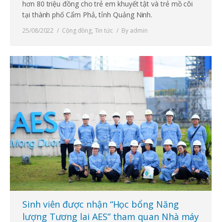
hơn 80 triệu đồng cho trẻ em khuyết tật và trẻ mồ côi
tại thành phố Cẩm Phả, tỉnh Quảng Ninh.
25/08/2022
Cộng đồng
,
Tin tức
By
admin
Sinh viên được nhận “Học bổng Năng
lượng Tương lai AES” tham quan Nhà máy