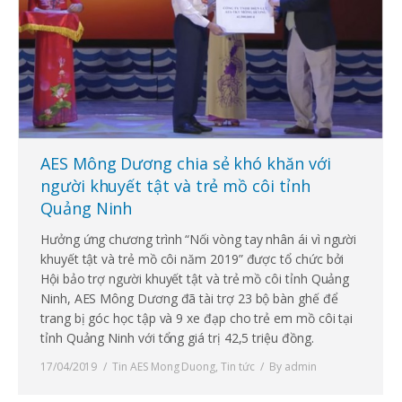
AES Mông Dương chia sẻ khó khăn với
người khuyết tật và trẻ mồ côi tỉnh
Quảng Ninh
Hưởng ứng chương trình “Nối vòng tay nhân ái vì người
khuyết tật và trẻ mồ côi năm 2019” được tổ chức bởi
Hội bảo trợ người khuyết tật và trẻ mồ côi tỉnh Quảng
Ninh, AES Mông Dương đã tài trợ 23 bộ bàn ghế để
trang bị góc học tập và 9 xe đạp cho trẻ em mồ côi tại
tỉnh Quảng Ninh với tổng giá trị 42,5 triệu đồng.
17/04/2019
Tin AES Mong Duong
,
Tin tức
By
admin