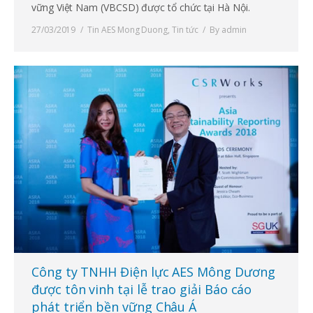
vững Việt Nam (VBCSD) được tổ chức tại Hà Nội.
27/03/2019
Tin AES Mong Duong
,
Tin tức
By
admin
Công ty TNHH Điện lực AES Mông Dương
được tôn vinh tại lễ trao giải Báo cáo
phát triển bền vững Châu Á