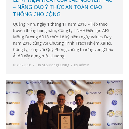
– NÂNG CAO Ý THỨC AN TOÀN GIAO
THÔNG CHO CỘNG
Quảng Ninh, ngày 1 tháng 11 năm 2016 –Tiếp theo
truyền thống hàng năm, Công ty TNHH Điện lực AES
Mông Dương đã tổ chức Lễ kỷ niệm ngày Values Day
năm 2016 cùng với Chương Trình Trách Nhiệm XãHội.
Công ty, cùng với Quỹ Phòng chống thương vongChâu
Á, đã xây dựng một chương…
01/11/2016
Tin AES Mong Duong
By
admin