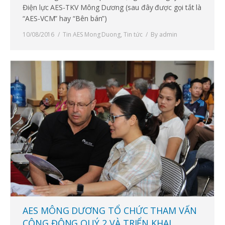
Điện lực AES-TKV Mông Dương (sau đây được gọi tắt là
“AES-VCM” hay “Bên bán”)
10/08/2016
Tin AES Mong Duong
,
Tin tức
By
admin
AES MÔNG DƯƠNG TỔ CHỨC THAM VẤN
CỘNG ĐỘNG QUÝ 2 VÀ TRIỂN KHAI