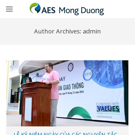
Author Archives:
admin
LỄ KỶ NIỆM NGÀY CỦA CÁC NGUYÊN TẮC