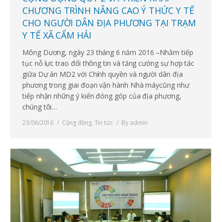
CHƯƠNG TRÌNH NÂNG CAO Ý THỨC Y TẾ
CHO NGƯỜI DÂN ĐỊA PHƯƠNG TẠI TRẠM
Y TẾ XÃ CẨM HẢI
Mông Dương, ngày 23 tháng 6 năm 2016 –Nhằm tiếp
tục nỗ lực trao đổi thông tin và tăng cường sự hợp tác
giữa Dự án MD2 với Chính quyền và người dân địa
phương trong giai đoạn vận hành Nhà máycũng như
tiếp nhận những ý kiến đóng góp của địa phương,
chúng tôi…
23/06/2016
Cộng đồng
,
Tin tức
By
admin