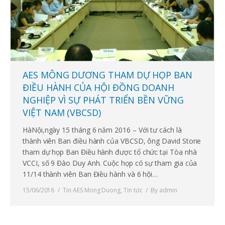
AES MÔNG DƯƠNG THAM DỰ HỌP BAN
ĐIỀU HÀNH CỦA HỘI ĐỒNG DOANH
NGHIỆP VÌ SỰ PHÁT TRIỂN BỀN VỮNG
VIỆT NAM (VBCSD)
HàNội,ngày 15 tháng 6 năm 2016 – Với tư cách là
thành viên Ban điều hành của VBCSD, ông David Stone
tham dự họp Ban Điều hành được tổ chức tại Tòa nhà
VCCI, số 9 Đào Duy Anh. Cuộc họp có sự tham gia của
11/14 thành viên Ban Điều hành và 6 hội…
15/06/2016
Tin AES Mong Duong
,
Tin tức
By
admin