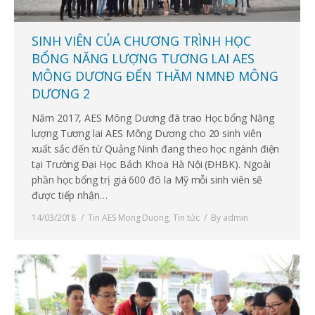
SINH VIÊN CỦA CHƯƠNG TRÌNH HỌC
BỔNG NĂNG LƯỢNG TƯƠNG LAI AES
MÔNG DƯƠNG ĐẾN THĂM NMNĐ MÔNG
DƯƠNG 2
Năm 2017, AES Mông Dương đã trao Học bổng Năng
lượng Tương lai AES Mông Dương cho 20 sinh viên
xuất sắc đến từ Quảng Ninh đang theo học ngành điện
tại Trường Đại Học Bách Khoa Hà Nội (ĐHBK). Ngoài
phần học bổng trị giá 600 đô la Mỹ mỗi sinh viên sẽ
được tiếp nhận…
14/03/2018
Tin AES Mong Duong
,
Tin tức
By
admin