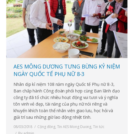
AES MÔNG DƯƠNG TƯNG BỪNG KỶ NIỆM
NGÀY QUỐC TẾ PHỤ NỮ 8-3
Nhân dịp kỉ niệm 108 năm ngày Quốc tế Phụ nữ 8-3,
Ban chấp hành Công đoàn phối hợp cùng Ban lãnh đạo
công ty đã tổ chức nhiều hoạt động vui tươi và ý nghĩa
tôn vinh vẻ đẹp, tài năng của phụ nữ nói riêng và
khuyến khích toàn thể nhân viên giao lưu, học hỏi và
giải trí sau những giờ lao động nhiệt tình.
08/03/2018
Cộng đồng
,
Tin AES Mong Duong
,
Tin tức
By
admin