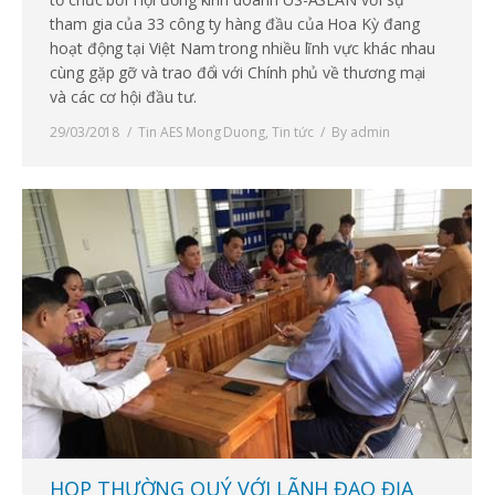
tham gia của 33 công ty hàng đầu của Hoa Kỳ đang
hoạt động tại Việt Nam trong nhiều lĩnh vực khác nhau
cùng gặp gỡ và trao đổi với Chính phủ về thương mại
và các cơ hội đầu tư.
29/03/2018
Tin AES Mong Duong
,
Tin tức
By
admin
HỌP THƯỜNG QUÝ VỚI LÃNH ĐẠO ĐỊA