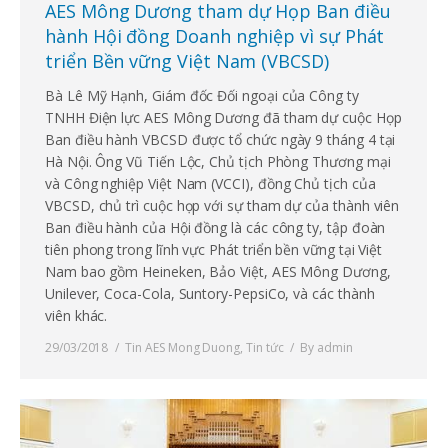
AES Mông Dương tham dự Họp Ban điều
hành Hội đồng Doanh nghiệp vì sự Phát
triển Bền vững Việt Nam (VBCSD)
Bà Lê Mỹ Hạnh, Giám đốc Đối ngoại của Công ty
TNHH Điện lực AES Mông Dương đã tham dự cuộc Họp
Ban điều hành VBCSD được tổ chức ngày 9 tháng 4 tại
Hà Nội. Ông Vũ Tiến Lộc, Chủ tịch Phòng Thương mại
và Công nghiệp Việt Nam (VCCI), đồng Chủ tịch của
VBCSD, chủ trì cuộc họp với sự tham dự của thành viên
Ban điều hành của Hội đồng là các công ty, tập đoàn
tiên phong trong lĩnh vực Phát triển bền vững tại Việt
Nam bao gồm Heineken, Bảo Việt, AES Mông Dương,
Unilever, Coca-Cola, Suntory-PepsiCo, và các thành
viên khác.
29/03/2018
Tin AES Mong Duong
,
Tin tức
By
admin