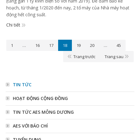
(tăng gần 1 tỷ kWh điện so với năm 2019). Để đảm bảo kế
hoạch, từ tháng 1/2020 đến nay, 2 tổ máy của Nhà máy hoạt
động hết công suất.
Chi tiết
1
…
16
17
18
19
20
…
45
Trang trước
Trang sau
TIN TỨC
HOẠT ĐỘNG CỘNG ĐỒNG
TIN TỨC AES MÔNG DƯƠNG
AES VỚI BÁO CHÍ
TUYỂN DỤNG