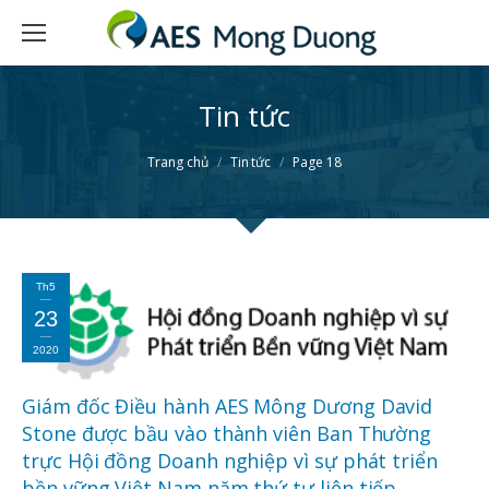
Tin tức
You are here:
Trang chủ
Tin tức
Page 18
Th5
23
2020
Giám đốc Điều hành AES Mông Dương David
Stone được bầu vào thành viên Ban Thường
trực Hội đồng Doanh nghiệp vì sự phát triển
bền vững Việt Nam năm thứ tư liên tiếp