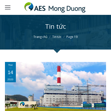
Tin tức
You are here:
Trang chủ
Tin tức
Page 19
Th4
14
2020