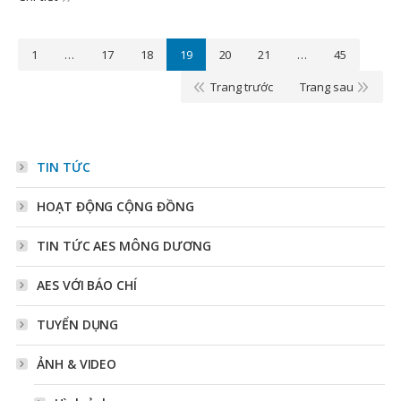
1
…
17
18
19
20
21
…
45
Trang trước
Trang sau
TIN TỨC
HOẠT ĐỘNG CỘNG ĐỒNG
TIN TỨC AES MÔNG DƯƠNG
AES VỚI BÁO CHÍ
TUYỂN DỤNG
ẢNH & VIDEO