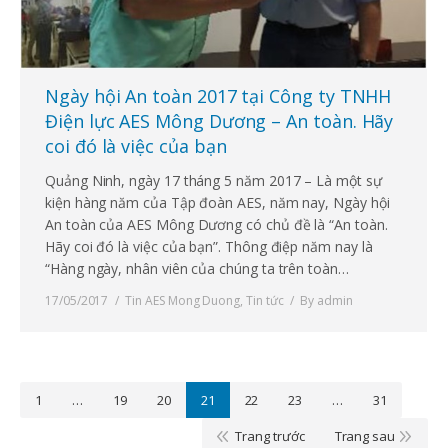
Ngày hội An toàn 2017 tại Công ty TNHH
Điện lực AES Mông Dương – An toàn. Hãy
coi đó là việc của bạn
Quảng Ninh, ngày 17 tháng 5 năm 2017 – Là một sự
kiện hàng năm của Tập đoàn AES, năm nay, Ngày hội
An toàn của AES Mông Dương có chủ đề là “An toàn.
Hãy coi đó là việc của bạn”. Thông điệp năm nay là
“Hàng ngày, nhân viên của chúng ta trên toàn…
17/05/2017
Tin AES Mong Duong
,
Tin tức
By
admin
1
…
19
20
21
22
23
…
31
Trang trước
Trang sau