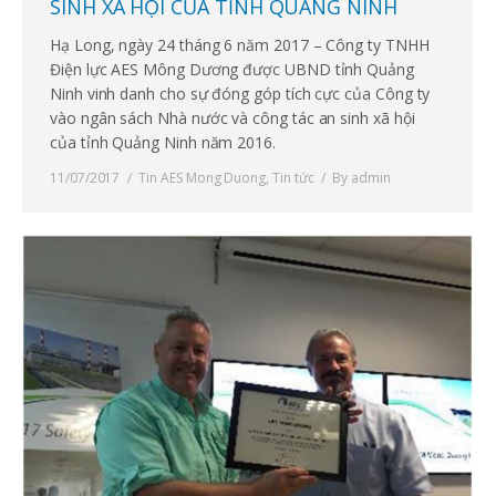
SINH XÃ HỘI CỦA TỈNH QUẢNG NINH
Hạ Long, ngày 24 tháng 6 năm 2017 – Công ty TNHH
Điện lực AES Mông Dương được UBND tỉnh Quảng
Ninh vinh danh cho sự đóng góp tích cực của Công ty
vào ngân sách Nhà nước và công tác an sinh xã hội
của tỉnh Quảng Ninh năm 2016.
11/07/2017
Tin AES Mong Duong
,
Tin tức
By
admin