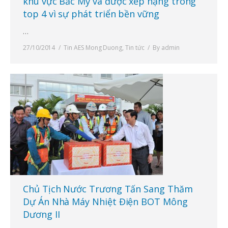
khu vực Bắc Mỹ và được xếp hạng trong
top 4 vì sự phát triển bền vững
…
27/10/2014
Tin AES Mong Duong
,
Tin tức
By
admin
Chủ Tịch Nước Trương Tấn Sang Thăm
Dự Án Nhà Máy Nhiệt Điện BOT Mông
Dương II