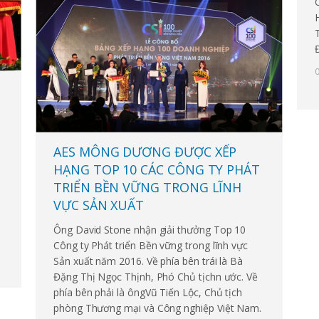
y
AES MÔNG DƯƠNG ĐƯỢC XẾP
HẠNG TOP 10 CÁC CÔNG TY PHÁT
TRIỂN BỀN VỮNG TRONG LĨNH
VỰC SẢN XUẤT
Ông David Stone nhận giải thưởng Top 10
Công ty Phát triển Bền vững trong lĩnh vực
Sản xuất năm 2016. Về phía bên trái là Bà
Đặng Thị Ngọc Thịnh, Phó Chủ tịchn ước. Về
phía bên phải là ôngVũ Tiến Lộc, Chủ tịch
phòng Thương mại và Công nghiệp Việt Nam.