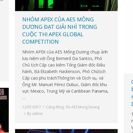
NHÓM APEX CỦA AES MÔNG
DƯƠNG ĐẠT GIẢI NHÌ TRONG
CUỘC THI APEX GLOBAL
COMPETITION
Nhóm APEX của AES Mông Dương chụp ảnh
lưu niệm với Ông Bernerd Da Santos, Phó
Chủ tịch Cấp cao kiêm Tổng Giám đốc Điều
hành, Bà Elizabeth Hackenson, Phó Chủtịch
Cấp cao phu tráchThông tin và Dịch vụ, và
Ông Mr. Manuel Pérez Dubuc, Giám đốc khu
vực Mexico, Trung Mỹ và Caribbean Panama,
…
12/01/2017
Cộng đồng
,
Tin AES Mong Duong
By
admin