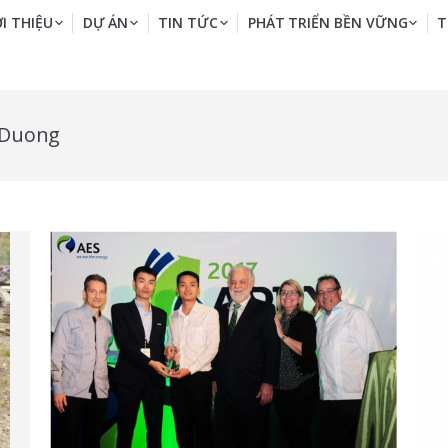
ỚI THIỆU
DỰ ÁN
TIN TỨC
PHÁT TRIỂN BỀN VỮNG
T
 Duong