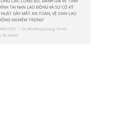
CUNG CẤP, CÔNG BỐ, ĐÁNH GIÁ VỀ TÌNH
HÌNH TAI NẠN LAO ĐỘNG VÀ SỰ CỐ KỸ
THUẬT GÂY MẤT AN TOÀN, VỆ SINH LAO
ĐỘNG NGHIÊM TRỌNG”
09/01/2017
Tin AES Mong Duong
,
Tin tức
By
admin