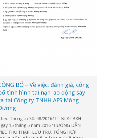
CÔNG BỐ – Về việc: đánh giá, công
bố tình hình tai nạn lao động sảy
ra tại Công ty TNHH AES Mông
Dương
Theo Thông tư Số: 08/2016/TT-BLĐTBXH
ngày 15 tháng 5 năm 2016 “HƯỚNG DẪN
VIỆC THU THẬP, LƯU TRỮ, TỔNG HỢP,