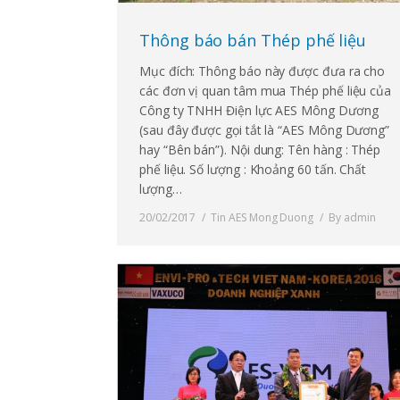
Thông báo bán Thép phế liệu
Mục đích: Thông báo này được đưa ra cho
các đơn vị quan tâm mua Thép phế liệu của
Công ty TNHH Điện lực AES Mông Dương
(sau đây được gọi tắt là “AES Mông Dương”
hay “Bên bán”). Nội dung: Tên hàng : Thép
phế liệu. Số lượng : Khoảng 60 tấn. Chất
lượng…
20/02/2017
Tin AES Mong Duong
By
admin